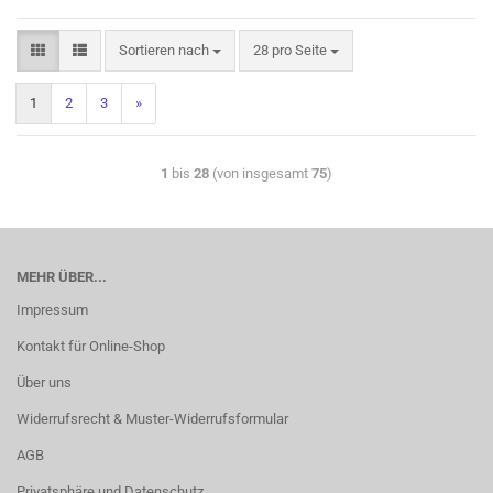
Sortieren nach
28 pro Seite
1
2
3
»
1
bis
28
(von insgesamt
75
)
MEHR ÜBER...
Impressum
Kontakt für Online-Shop
Über uns
Widerrufsrecht & Muster-Widerrufsformular
AGB
Privatsphäre und Datenschutz